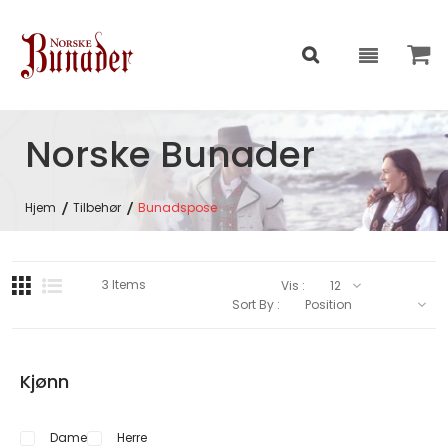
Norske Bunader
Hjem
Tilbehør
Bunadspose
3
Items
Vis :
Sort By :
Kjønn
Dame
Herre