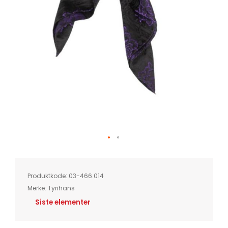
Skip
to
the
beginning
of
Produktkode:
03-466.014
the
images
Merke:
Tyrihans
gallery
Siste elementer