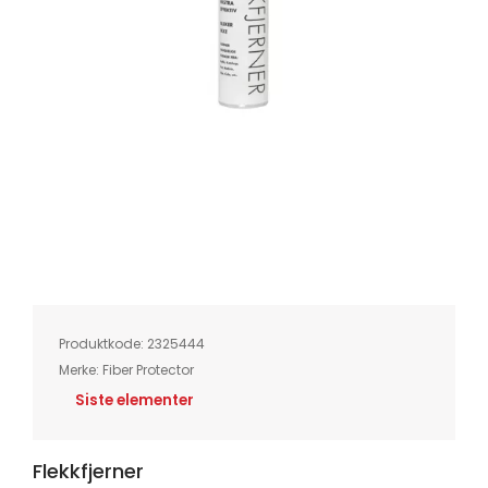
Skip
to
the
beginning
of
Produktkode:
2325444
the
images
Merke:
Fiber Protector
gallery
Siste elementer
Flekkfjerner