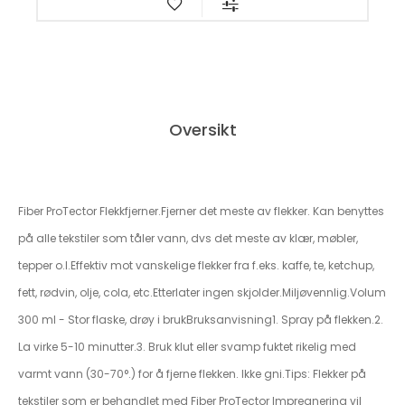
Oversikt
Fiber ProTector Flekkfjerner.Fjerner det meste av flekker. Kan benyttes
på alle tekstiler som tåler vann, dvs det meste av klær, møbler,
tepper o.l.Effektiv mot vanskelige flekker fra f.eks. kaffe, te, ketchup,
fett, rødvin, olje, cola, etc.Etterlater ingen skjolder.Miljøvennlig.Volum
300 ml - Stor flaske, drøy i brukBruksanvisning1. Spray på flekken.2.
La virke 5-10 minutter.3. Bruk klut eller svamp fuktet rikelig med
varmt vann (30-70°.) for å fjerne flekken. Ikke gni.Tips: Flekker på
tekstiler som er behandlet med Fiber ProTector Impregnering vil