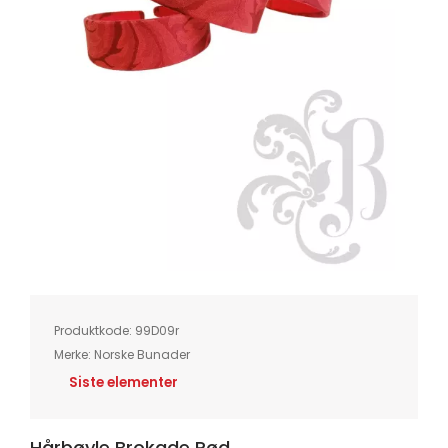
Skip
to
the
beginning
of
Produktkode:
99D09r
the
images
Merke:
Norske Bunader
gallery
Siste elementer
Hårbøyle Brokade Rød