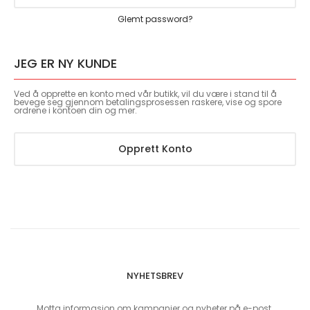
Glemt password?
JEG ER NY KUNDE
Ved å opprette en konto med vår butikk, vil du være i stand til å
bevege seg gjennom betalingsprosessen raskere, vise og spore
ordrene i kontoen din og mer.
Opprett Konto
NYHETSBREV
Motta informasjon om kampanjer og nyheter på e-post.