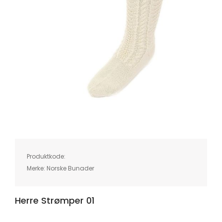
Skip
to
the
beginning
of
Produktkode:
the
images
Merke:
Norske Bunader
gallery
Herre Strømper 01