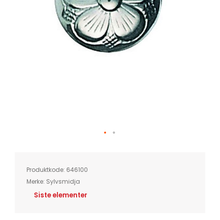
Skip
to
the
beginning
of
Produktkode:
646100
the
images
Merke:
Sylvsmidja
gallery
Siste elementer