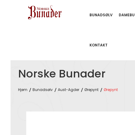
BUNADSØLV
DAMEBU
KONTAKT
Norske Bunader
Hjem
Bunadsølv
Aust-Agder
Ørepynt
Ørepynt
Skip
to
the
end