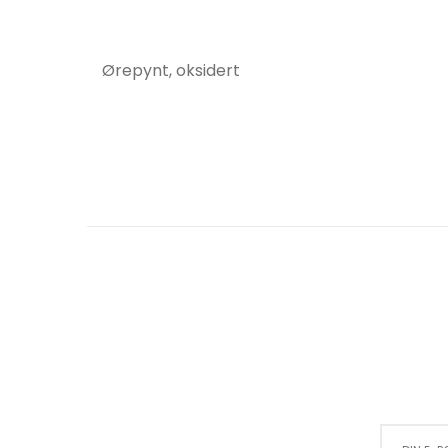
Ørepynt, oksidert
Sign Up for