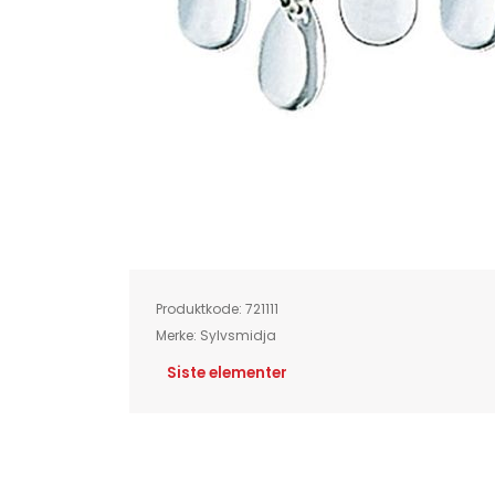
Skip
to
the
beginning
of
Produktkode:
721111
the
images
Merke:
Sylvsmidja
gallery
Siste elementer