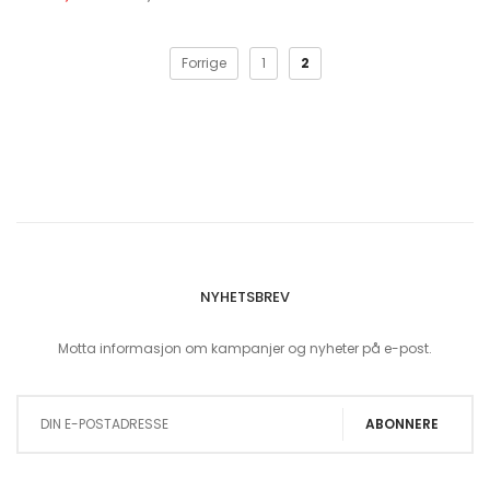
Forrige
1
2
NYHETSBREV
Motta informasjon om kampanjer og nyheter på e-post.
Sign Up for Our Newsletter:
ABONNERE