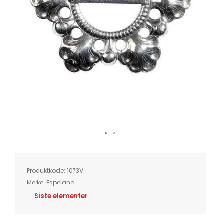
Skip
to
the
beginning
of
Produktkode:
1073V
the
images
Merke:
Espeland
gallery
Siste elementer