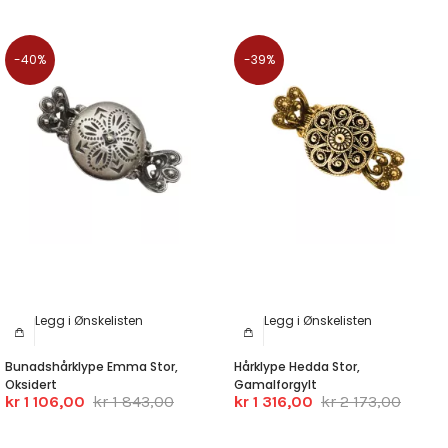
-40%
-39%
Legg i Ønskelisten
Legg i Ønskelisten
Bunadshårklype Emma Stor,
Hårklype Hedda Stor,
Oksidert
Gamalforgylt
kr 1 106,00
kr 1 843,00
kr 1 316,00
kr 2 173,00