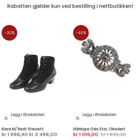
Rabatten gjelder kun ved bestilling i nettbutikken!
-20%
-40%
Legg i Ønskelisten
Legg i Ønskelisten
Klara M/ Rødt Støvlett
Hårklype Oda Stor, Oksidert
kr 1 998,40
kr 2 498,00
kr 1 106,00
kr 1 843,00