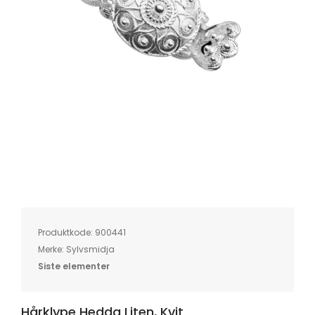
Skip
to
the
beginning
of
Produktkode:
900441
the
images
Merke:
Sylvsmidja
gallery
Siste elementer
Hårklype Hedda Liten, Kvit