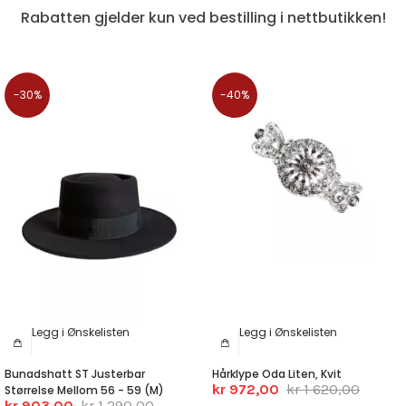
Rabatten gjelder kun ved bestilling i nettbutikken!
-30%
-40%
Legg i Ønskelisten
Legg i Ønskelisten
Bunadshatt ST Justerbar
Hårklype Oda Liten, Kvit
kr 972,00
kr 1 620,00
Størrelse Mellom 56 - 59 (M)
kr 903,00
kr 1 290,00