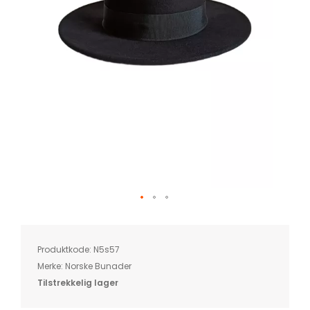
Skip
to
the
beginning
of
Produktkode:
N5s57
the
images
Merke:
Norske Bunader
gallery
Tilstrekkelig lager