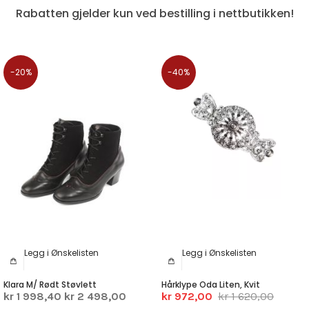
Rabatten gjelder kun ved bestilling i nettbutikken!
-20%
-40%
Legg i Ønskelisten
Legg i Ønskelisten
Klara M/ Rødt Støvlett
Hårklype Oda Liten, Kvit
kr 1 998,40
kr 2 498,00
kr 972,00
kr 1 620,00