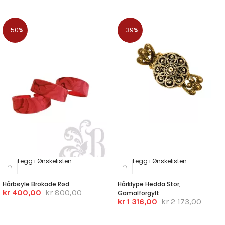
-50%
-39%
Legg i Ønskelisten
Legg i Ønskelisten
Hårbøyle Brokade Rød
Hårklype Hedda Stor,
kr 400,00
kr 800,00
Gamalforgylt
kr 1 316,00
kr 2 173,00