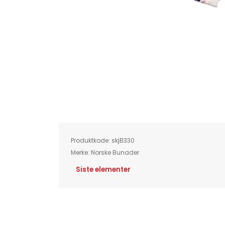
Skip
to
the
beginning
of
Produktkode:
skjB330
the
images
Merke:
Norske Bunader
gallery
Siste elementer