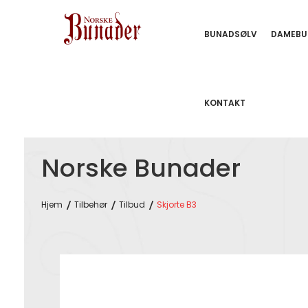
BUNADSØLV
DAMEBU
KONTAKT
Norske Bunader
Hjem
Tilbehør
Tilbud
Skjorte B3
Skip
to
the
end