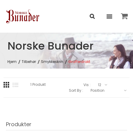
Norske Bunader
Hjem
Tilbehør
Smykkeskrin
Grafferdrakt
1
Produkt
Vis :
Sort By :
Produkter