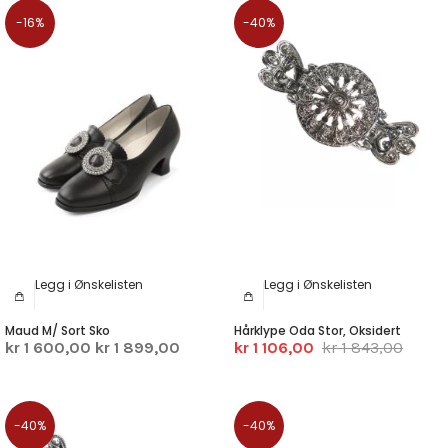
-16%
-40%
Legg i Ønskelisten
Legg i Ønskelisten
Maud M/ Sort Sko
Hårklype Oda Stor, Oksidert
kr 1 600,00
kr 1 899,00
kr 1 106,00
kr 1 843,00
-40%
-40%