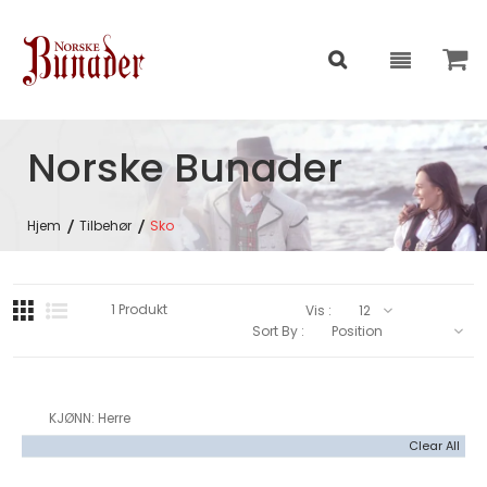
Norske Bunader
Hjem
Tilbehør
Sko
1
Produkt
Vis :
Sort By :
KJØNN
Herre
Clear All