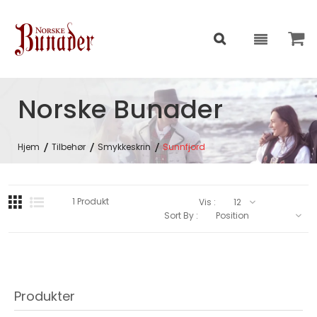
Norske Bunader
Hjem
Tilbehør
Smykkeskrin
Sunnfjord
1
Produkt
Vis :
Sort By :
Produkter