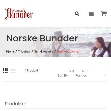
Norske Bunader
Hjem
Tilbehør
Smykkeskrin
Vest-Oppland
1
Produkt
Vis :
Sort By :
Produkter