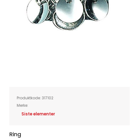
Skip
to
the
beginning
of
Produktkode:
317102
the
images
Merke:
gallery
Siste elementer
Ring