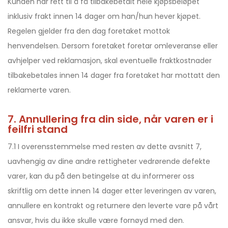
Kunden har rett til å få tilbakebetalt hele kjøpsbeløpet
inklusiv frakt innen 14 dager om han/hun hever kjøpet.
Regelen gjelder fra den dag foretaket mottok
henvendelsen. Dersom foretaket foretar omleveranse eller
avhjelper ved reklamasjon, skal eventuelle fraktkostnader
tilbakebetales innen 14 dager fra foretaket har mottatt den
reklamerte varen.
7. Annullering fra din side, når varen er i
feilfri stand
7.1 I overensstemmelse med resten av dette avsnitt 7,
uavhengig av dine andre rettigheter vedrørende defekte
varer, kan du på den betingelse at du informerer oss
skriftlig om dette innen 14 dager etter leveringen av varen,
annullere en kontrakt og returnere den leverte vare på vårt
ansvar, hvis du ikke skulle være fornøyd med den.