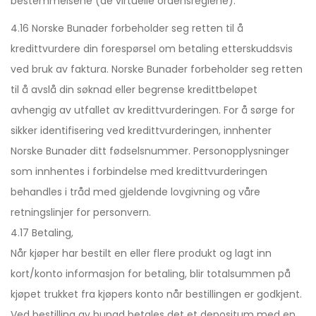
bestemmelsene (de virtuelle ordensreglene).
4.16 Norske Bunader forbeholder seg retten til å
kredittvurdere din forespørsel om betaling etterskuddsvis
ved bruk av faktura. Norske Bunader forbeholder seg retten
til å avslå din søknad eller begrense kredittbeløpet
avhengig av utfallet av kredittvurderingen. For å sørge for
sikker identifisering ved kredittvurderingen, innhenter
Norske Bunader ditt fødselsnummer. Personopplysninger
som innhentes i forbindelse med kredittvurderingen
behandles i tråd med gjeldende lovgivning og våre
retningslinjer for personvern.
4.17 Betaling,
Når kjøper har bestilt en eller flere produkt og lagt inn
kort/konto informasjon for betaling, blir totalsummen på
kjøpet trukket fra kjøpers konto når bestillingen er godkjent.
Ved bestilling av bunad betales det et depositum med en