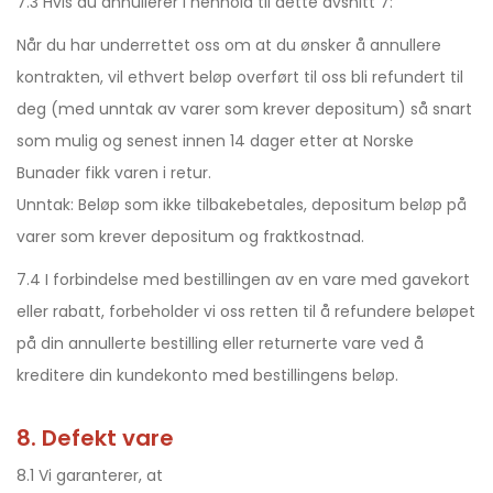
7.3 Hvis du annullerer i henhold til dette avsnitt 7:
Når du har underrettet oss om at du ønsker å annullere
kontrakten, vil ethvert beløp overført til oss bli refundert til
deg (med unntak av varer som krever depositum) så snart
som mulig og senest innen 14 dager etter at Norske
Bunader fikk varen i retur.
Unntak: Beløp som ikke tilbakebetales, depositum beløp på
varer som krever depositum og fraktkostnad.
7.4 I forbindelse med bestillingen av en vare med gavekort
eller rabatt, forbeholder vi oss retten til å refundere beløpet
på din annullerte bestilling eller returnerte vare ved å
kreditere din kundekonto med bestillingens beløp.
8. Defekt vare
8.1 Vi garanterer, at