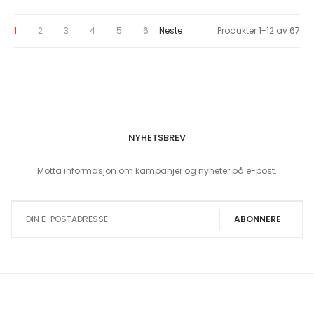
You're currently reading page
Page
Page
Page
Page
Page
Page
1
2
3
4
5
6
Neste
Produkter
1
-
12
av
67
NYHETSBREV
Motta informasjon om kampanjer og nyheter på e-post.
Sign Up for Our Newsletter:
ABONNERE