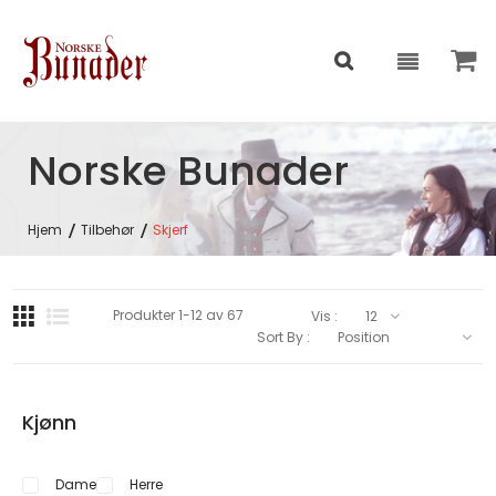
Norske Bunader
Hjem
Tilbehør
Skjerf
Produkter
1
-
12
av
67
Vis :
Sort By :
Kjønn
Dame
Herre