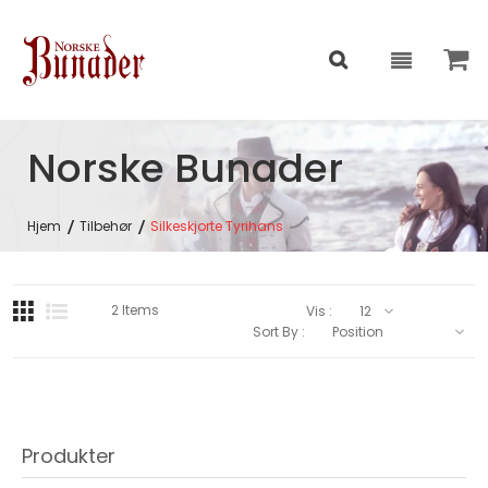
Norske Bunader
Hjem
Tilbehør
Silkeskjorte Tyrihans
2
Items
Vis :
Sort By :
Produkter