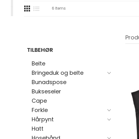
6
Items
Prod
TILBEHØR
Belte
Bringeduk og belte
Bunadspose
Bukseseler
Cape
Forkle
Hårpynt
Hatt
Hosebånd