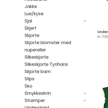
Jakke
Lue/kyse
Sjal
Skjerf
Under
Skjorte
kr 79
Skjorte blomster med
nupereller
Silkeskjorte
Silkeskjorte Tyrihans
Skjorte barn
Slips
Sko
Smykkeskrin
Strømper
Underskjørt