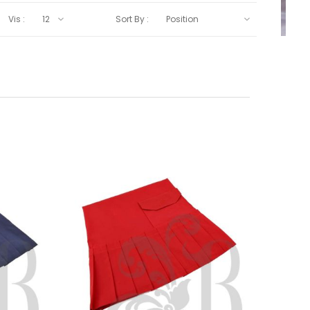
Vis :
Sort By :