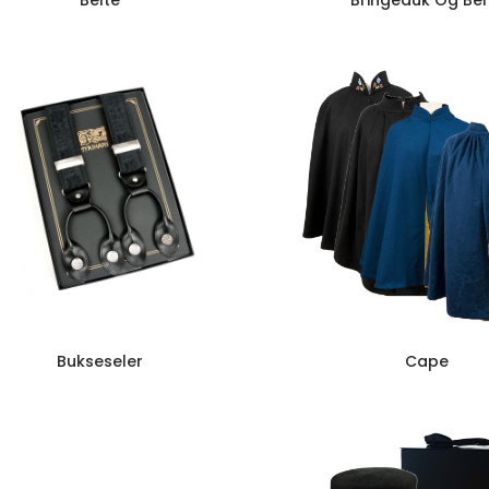
Belte
Bringeduk Og Bel
Bukseseler
Cape