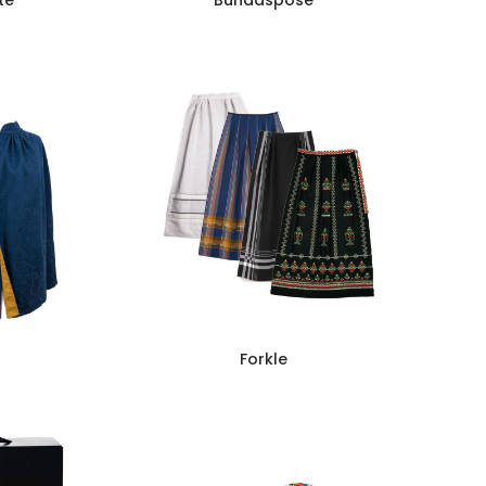
te
Bunadspose
Forkle