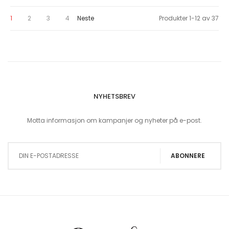
You're currently reading page
Page
Page
Page
Page
1
2
3
4
Neste
Produkter
1
-
12
av
37
NYHETSBREV
Motta informasjon om kampanjer og nyheter på e-post.
Sign Up for Our Newsletter:
ABONNERE