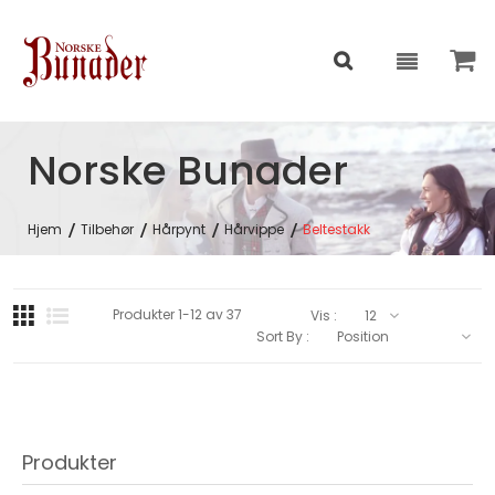
Norske Bunader
Hjem
Tilbehør
Hårpynt
Hårvippe
Beltestakk
Produkter
1
-
12
av
37
Vis :
Sort By :
Produkter