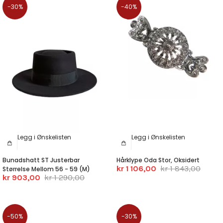
-30%
-40%
Legg i Ønskelisten
Legg i Ønskelisten
Bunadshatt ST Justerbar
Hårklype Oda Stor, Oksidert
kr 1 106,00
kr 1 843,00
Størrelse Mellom 56 - 59 (M)
kr 903,00
kr 1 290,00
-50%
-30%