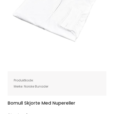
Skip
to
the
beginning
of
Produktkode:
the
images
Merke:
Norske Bunader
gallery
Bomull Skjorte Med Nupereller