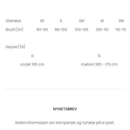
Størrelse
XS
S
SM
M
XM
Bryst (OV)
80-90
88-100
100-105
105-110
110-115
Høyde (TH)
a
b
under 165 cm
mellom 165 - 175 cm
NYHETSBREV
Motta informasjon om kampanjer og nyheter på e-post.
Sign Up for Our Newsletter: