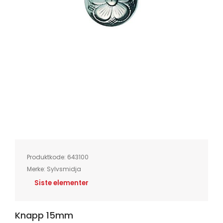
Skip
to
the
beginning
of
Produktkode:
643100
the
images
Merke:
Sylvsmidja
gallery
Siste elementer
Knapp 15mm