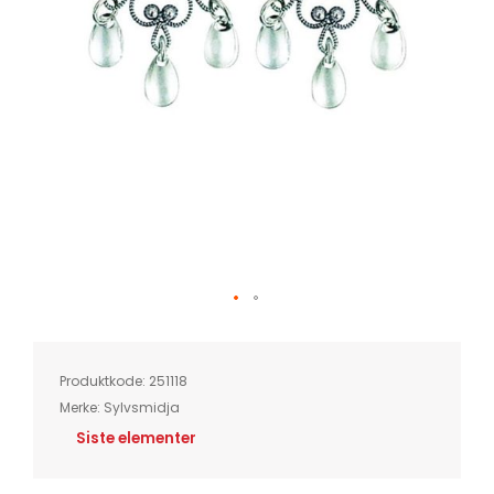
Skip
to
the
beginning
of
Produktkode:
251118
the
images
Merke:
Sylvsmidja
gallery
Siste elementer