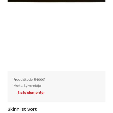
Skip
to
the
beginning
of
Produktkode:
540001
the
images
Merke:
Sylvsmidja
gallery
Siste elementer
Skinnlist Sort