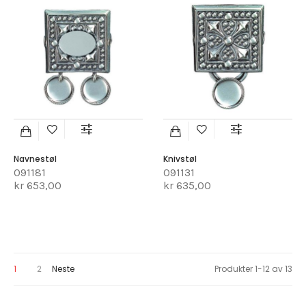
Navnestøl
Knivstøl
091181
091131
kr 653,00
kr 635,00
You're currently reading page
Page
Page
1
2
Neste
Produkter
1
-
12
av
13