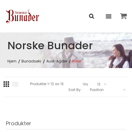
Norske Bunader
Hjem
Bunadsølv
Aust-Agder
Belte
Produkter
1
-
12
av
13
Vis :
Sort By :
Produkter