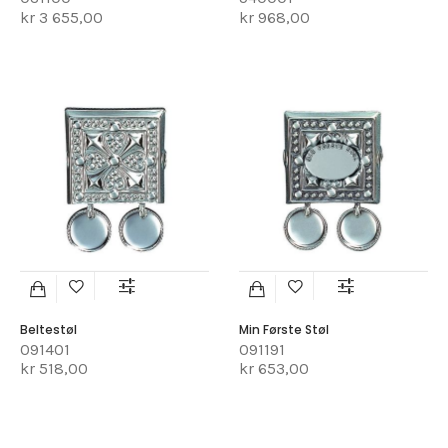
kr 3 655,00
kr 968,00
Beltestøl
Min Første Støl
091401
091191
kr 518,00
kr 653,00