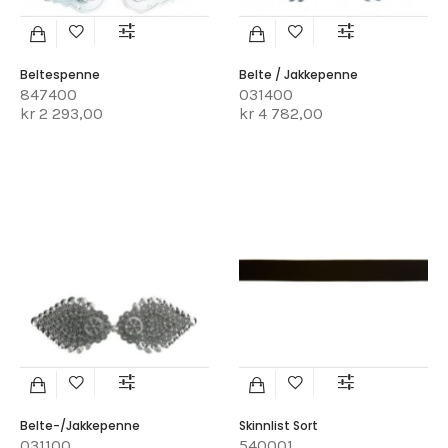
Beltespenne
Belte / Jakkepenne
847400
031400
kr 2 293,00
kr 4 782,00
Belte-/jakkepenne
Skinnlist Sort
031100
540001