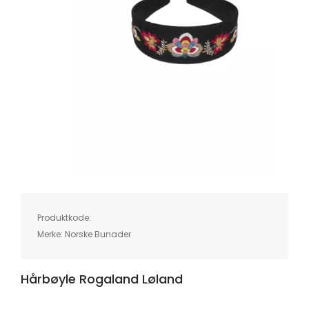
Skip
to
the
beginning
of
Produktkode:
the
images
Merke:
Norske Bunader
gallery
Hårbøyle Rogaland Løland