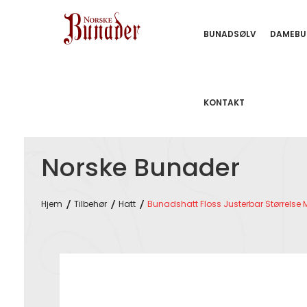
BUNADSØLV
DAMEBU
KONTAKT
Norske Bunader
Hjem
Tilbehør
Hatt
Bunadshatt Floss Justerbar Størrelse 
Skip
to
the
end