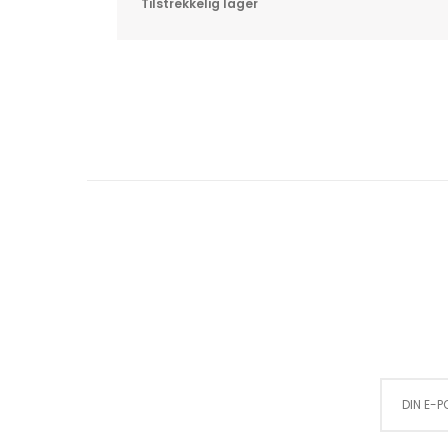
Tilstrekkelig lager
Sign Up for