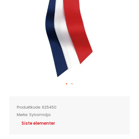
Skip
to
the
beginning
of
Produktkode:
625450
the
images
Merke:
Sylvsmidja
gallery
Siste elementer