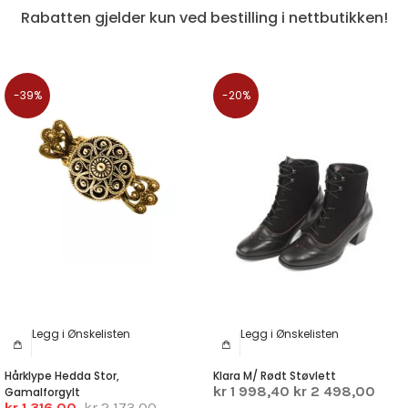
Rabatten gjelder kun ved bestilling i nettbutikken!
-39%
-20%
Legg i Ønskelisten
Legg i Ønskelisten
Hårklype Hedda Stor,
Klara M/ Rødt Støvlett
kr 1 998,40
kr 2 498,00
Gamalforgylt
kr 1 316,00
kr 2 173,00