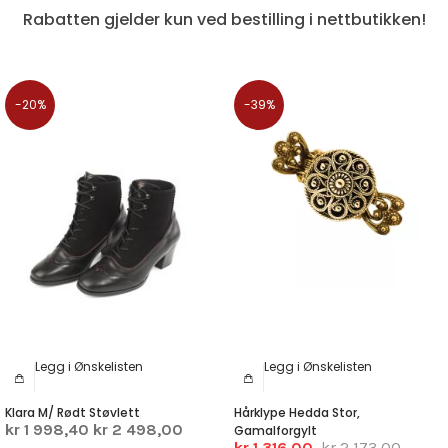
Rabatten gjelder kun ved bestilling i nettbutikken!
-20%
-39%
Legg i Ønskelisten
Legg i Ønskelisten
Klara M/ Rødt Støvlett
Hårklype Hedda Stor,
kr 1 998,40
kr 2 498,00
Gamalforgylt
kr 1 316,00
kr 2 173,00