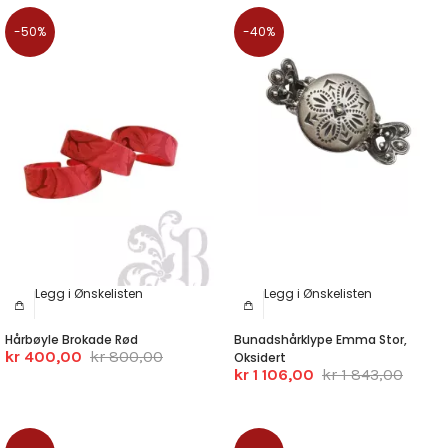
-50%
-40%
Legg i Ønskelisten
Legg i Ønskelisten
Hårbøyle Brokade Rød
Bunadshårklype Emma Stor,
kr 400,00
kr 800,00
Oksidert
kr 1 106,00
kr 1 843,00