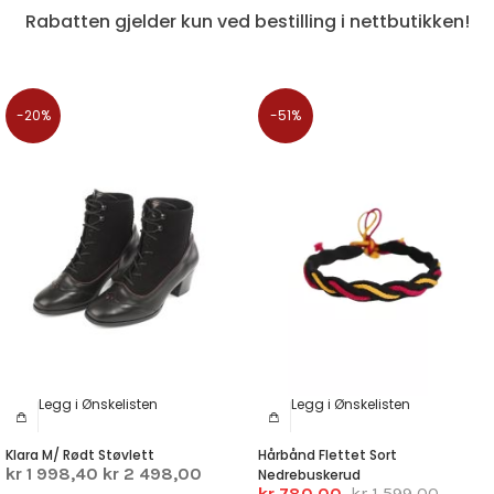
Rabatten gjelder kun ved bestilling i nettbutikken!
-20%
-51%
Legg i Ønskelisten
Legg i Ønskelisten
Klara M/ Rødt Støvlett
Hårbånd Flettet Sort
kr 1 998,40
kr 2 498,00
Nedrebuskerud
kr 780,00
kr 1 599,00