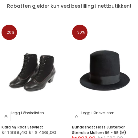
Rabatten gjelder kun ved bestilling i nettbutikken!
-20%
-30%
Legg i Ønskelisten
Legg i Ønskelisten
Klara M/ Rødt Støvlett
Bunadshatt Floss Justerbar
kr 1 998,40
kr 2 498,00
Størrelse Mellom 56 - 59 (M)
kr 903,00
kr 1 290,00