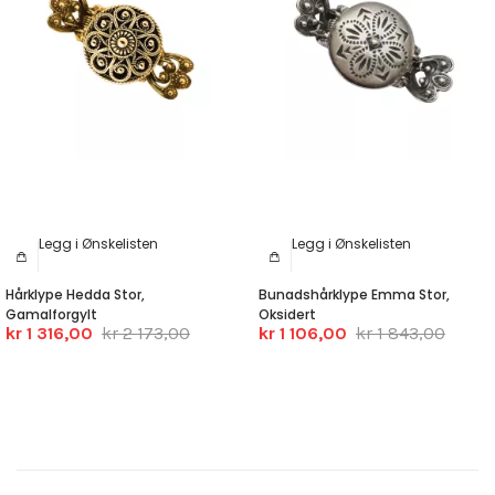
Legg i Ønskelisten
Legg i Ønskelisten
Hårklype Hedda Stor,
Bunadshårklype Emma Stor,
Gamalforgylt
Oksidert
kr 1 316,00
kr 2 173,00
kr 1 106,00
kr 1 843,00