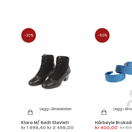
-20%
-50%
Legg i Ønskelisten
Legg i Øns
Klara M/ Rødt Støvlett
Hårbøyle Brokad
kr 1 998,40
kr 2 498,00
kr 400,00
kr 80