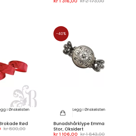
kr 1 316,00
kr 2 173,00
-40%
egg i Ønskelisten
Legg i Ønskelisten
 Brokade Rød
Bunadshårklype Emma
0
kr 800,00
Stor, Oksidert
kr 1 106,00
kr 1 843,00