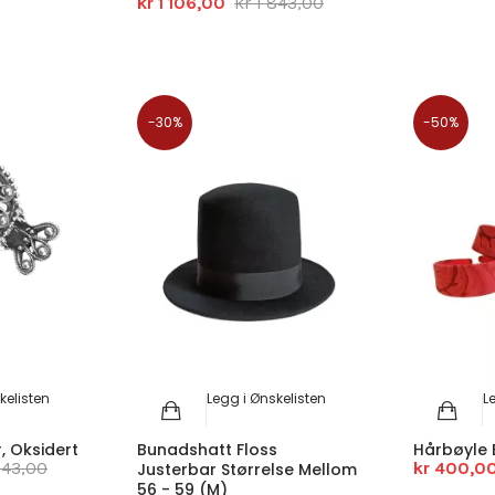
kr 1 106,00
kr 1 843,00
-30%
-50%
kelisten
Legg i Ønskelisten
L
, Oksidert
Bunadshatt Floss
Hårbøyle
843,00
kr 400,0
Justerbar Størrelse Mellom
56 - 59 (M)