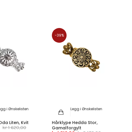
-39%
egg i Ønskelisten
Legg i Ønskelisten
da Liten, Kvit
Hårklype Hedda Stor,
kr 1 620,00
Gamalforgylt