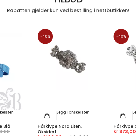
Rabatten gjelder kun ved bestilling i nettbutikken!
-40%
-40%
kelisten
Legg i Ønskelisten
L
e Blå
Hårklype Nora Liten,
Hårklype O
0,00
kr 972,00
Oksidert