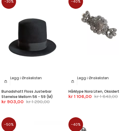
-30%
-40%
Legg i Ønskelisten
Legg i Ønskelisten
Bunadshatt Floss Justerbar
Hårklype Nora Liten, Oksidert
kr 1 106,00
kr 1 843,00
Størrelse Mellom 56 - 59 (M)
kr 903,00
kr 1 290,00
-50%
-40%