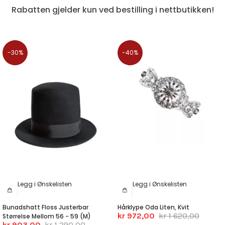
Rabatten gjelder kun ved bestilling i nettbutikken!
-30%
-40%
Legg i Ønskelisten
Legg i Ønskelisten
Bunadshatt Floss Justerbar
Hårklype Oda Liten, Kvit
kr 972,00
kr 1 620,00
Størrelse Mellom 56 - 59 (M)
kr 903,00
kr 1 290,00