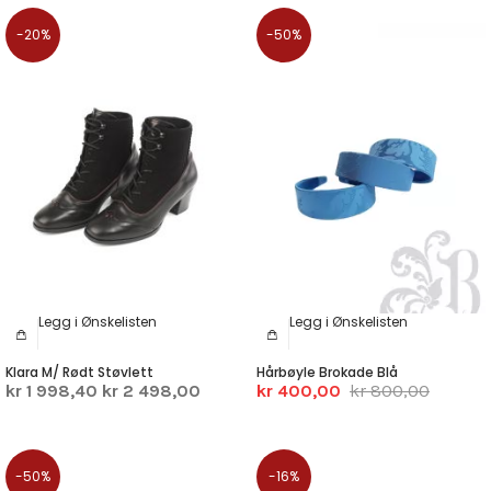
-20%
-50%
Legg i Ønskelisten
Legg i Ønskelisten
Klara M/ Rødt Støvlett
Hårbøyle Brokade Blå
kr 1 998,40
kr 2 498,00
kr 400,00
kr 800,00
-50%
-16%