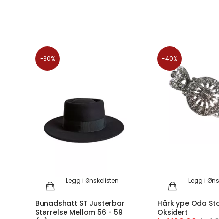
-30%
-40%
Legg i Ønskelisten
Legg i Øns
Bunadshatt ST Justerbar
Hårklype Oda Sto
Størrelse Mellom 56 - 59
Oksidert