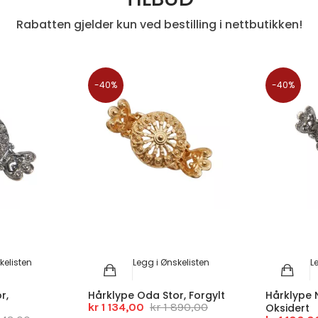
Rabatten gjelder kun ved bestilling i nettbutikken!
-40%
-40%
kelisten
Legg i Ønskelisten
L
r,
Hårklype Oda Stor, Forgylt
Hårklype N
kr 1 134,00
kr 1 890,00
Oksidert