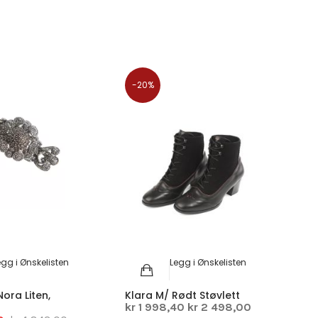
-20%
egg i Ønskelisten
Legg i Ønskelisten
ora Liten,
Klara M/ Rødt Støvlett
kr 1 998,40
kr 2 498,00