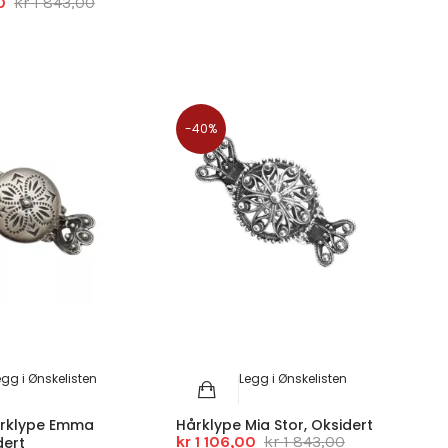
0
kr 1 843,00
-40%
egg i Ønskelisten
Legg i Ønskelisten
rklype Emma
Hårklype Mia Stor, Oksidert
kr 1 106,00
kr 1 843,00
dert