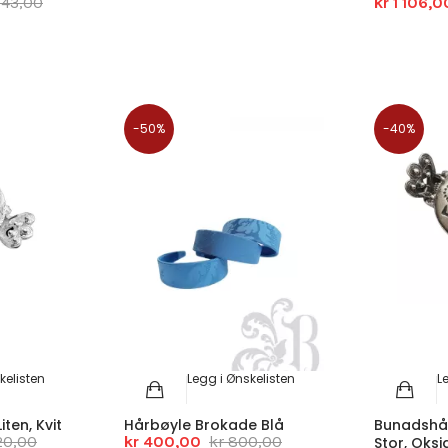
843,00
kr 1 106,0
-50%
-40%
kelisten
Legg i Ønskelisten
L
ten, Kvit
Hårbøyle Brokade Blå
Bunadshå
620,00
kr 400,00
kr 800,00
Stor, Oksi