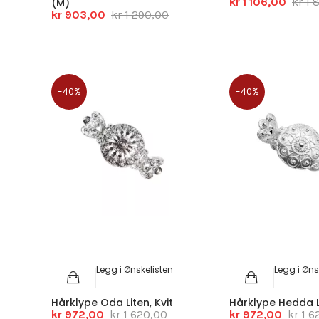
kr 1 106,00
kr 1 
(M)
kr 903,00
kr 1 290,00
-40%
-40%
Legg i Ønskelisten
Legg i Øns
Hårklype Oda Liten, Kvit
Hårklype Hedda Li
kr 972,00
kr 1 620,00
kr 972,00
kr 1 