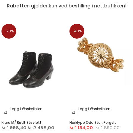
Rabatten gjelder kun ved bestilling i nettbutikken!
-20%
-40%
Legg i Ønskelisten
Legg i Ønskelisten
Klara M/ Rødt Støvlett
Hårklype Oda Stor, Forgylt
kr 1 998,40
kr 2 498,00
kr 1 134,00
kr 1 890,00