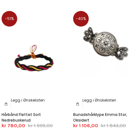
-51%
-40%
Legg i Ønskelisten
Legg i Ønskelisten
Hårbånd Flettet Sort
Bunadshårklype Emma Stor,
Nedrebuskerud
Oksidert
kr 780,00
kr 1 599,00
kr 1 106,00
kr 1 843,00