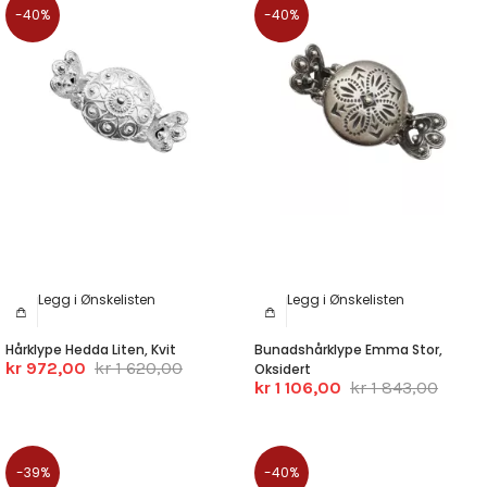
-40%
-40%
Legg i Ønskelisten
Legg i Ønskelisten
Hårklype Hedda Liten, Kvit
Bunadshårklype Emma Stor,
kr 972,00
kr 1 620,00
Oksidert
kr 1 106,00
kr 1 843,00
-39%
-40%