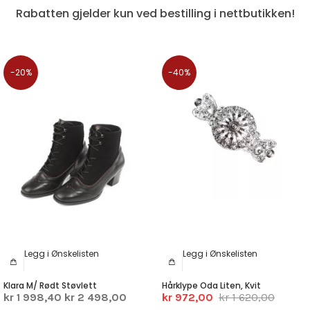
Rabatten gjelder kun ved bestilling i nettbutikken!
-20%
-40%
Legg i Ønskelisten
Legg i Ønskelisten
Klara M/ Rødt Støvlett
Hårklype Oda Liten, Kvit
kr 1 998,40
kr 2 498,00
kr 972,00
kr 1 620,00