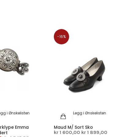
-16%
egg i Ønskelisten
Legg i Ønskelisten
rklype Emma
Maud M/ Sort Sko
kr 1 600,00
kr 1 899,00
dert