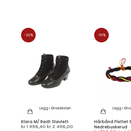
-20%
-51%
Legg i Ønskelisten
Legg i Øns
Klara M/ Rødt Støvlett
Hårbånd Flettet 
kr 1 998,40
kr 2 498,00
Nedrebuskerud