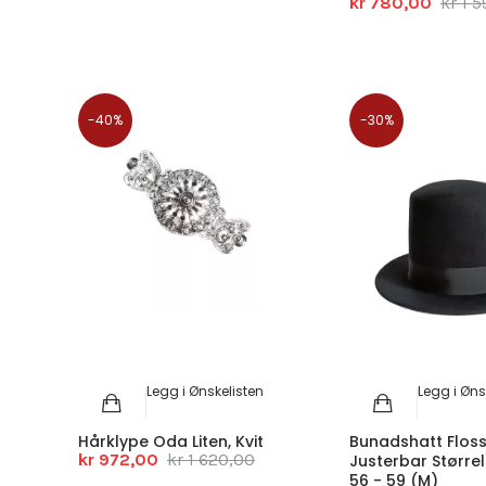
kr 780,00
kr 1 
-40%
-30%
Legg i Ønskelisten
Legg i Øns
Hårklype Oda Liten, Kvit
Bunadshatt Flos
kr 972,00
kr 1 620,00
Justerbar Større
56 - 59 (M)