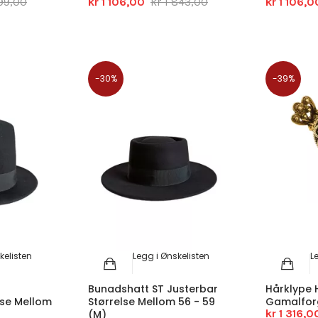
599,00
kr 1 106,00
kr 1 843,00
kr 1 106,0
-30%
-39%
kelisten
Legg i Ønskelisten
L
s
Bunadshatt ST Justerbar
Hårklype 
lse Mellom
Størrelse Mellom 56 - 59
Gamalfor
kr 1 316,0
(M)