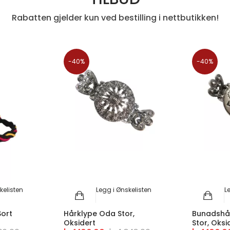
Rabatten gjelder kun ved bestilling i nettbutikken!
-40%
-40%
kelisten
Legg i Ønskelisten
L
Sort
Hårklype Oda Stor,
Bunadshå
Oksidert
Stor, Oksi