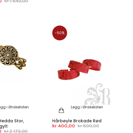
0
kr 1 843,00
-50%
egg i Ønskelisten
Legg i Ønskelisten
Hedda Stor,
Hårbøyle Brokade Rød
kr 400,00
kr 800,00
gylt
0
kr 2 173,00