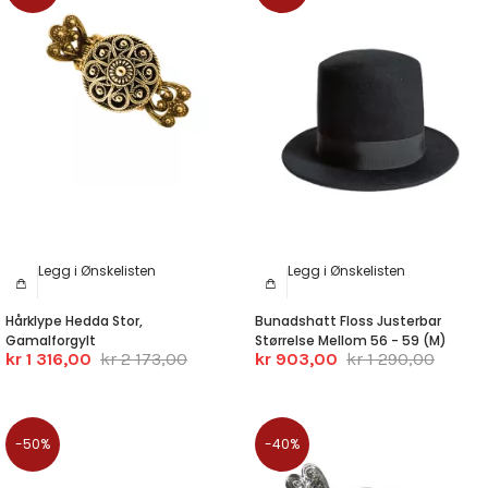
Legg i Ønskelisten
Legg i Ønskelisten
Hårklype Hedda Stor,
Bunadshatt Floss Justerbar
Gamalforgylt
Størrelse Mellom 56 - 59 (M)
kr 1 316,00
kr 2 173,00
kr 903,00
kr 1 290,00
-50%
-40%