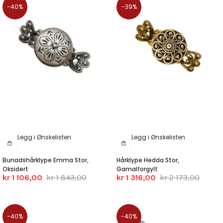
-40%
-39%
Legg i Ønskelisten
Legg i Ønskelisten
Bunadshårklype Emma Stor,
Hårklype Hedda Stor,
Oksidert
Gamalforgylt
kr 1 106,00
kr 1 843,00
kr 1 316,00
kr 2 173,00
-40%
-40%